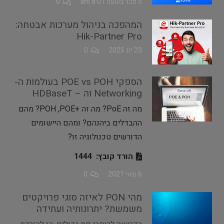
5 פבר בשעה 8:01 am
0
המהפכה בניהול מערכות אבטחה:
Hik-Partner Pro
23 יונ 2025
0
הספקי POE vs POH בעולמות ה-
Networking וה – HDBaseT
מה זה PoE? מה זה +POH ,POE? מהם
ההבדלים ביהנהם? ומהם היישומים
הדורשים טכנולוגיה זו?
הורד קובץ:
1444
6 מאי 2021
0
מהי PON לאיזה סוגי פרויקטים
משמשת? יתרונותיה ועתידה