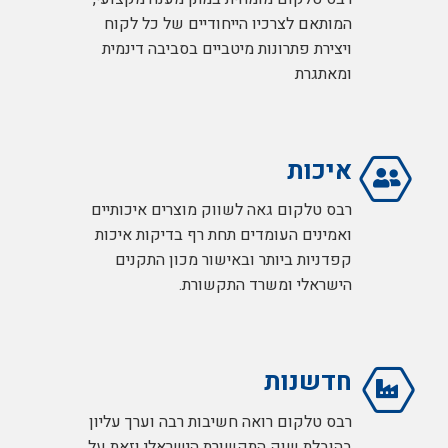
המותאם לצרכיו הייחודיים של כל לקוח
ויצירת פתרונות מיטביים בסביבה דינמית
ומאתגרת
רבס טלקום קבלה את נציגות היקוויז'ן בכל עולם המתגים, מתגים
מנוהלים, נתבים ו WIFI, כבלים ו UPS.
איכות
רבס טלקום גאה לשווק מוצרים איכותיים
רבס טלקום מרחיבה את פעילותה מול יצרן הארונות הטורקי
ואמינים העומדים תחת רף בדיקות איכות
Formrack ומהיום ניתן להזמין ארונות שרתים וארונות תקשורת
קפדניות ביותר ובאישור מכון התקנים
הישראלי ומשרד התקשורת.
מחולקים עד 54U
חדשנות
רבס טלקום זכתה בפרויקט משטרת ישראל היוקרתי וסיפקה
רבס טלקום רואה חשיבות רבה וערך עליון
עשרות ארונות 44U וארונות 44U מחולקים
בהובלת שוק התקשורת הישראלי וזאת על